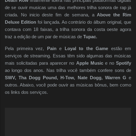
Death Row
finalmente libera nas principais plataformas digitais
de se ouvir musicas uma das melhores trilha sonora de rap já
criada. No inicio deste fim de semana, a
Above the Rim
Deluxe Edition
foi lançada. Ao contrário do álbum original, que
contava com 18 faixas, a trilha sonora da costa oeste agora
traz a edição de um par de músicas de
Tupac.
Pela primeira vez,
Pain
e
Loyal to the Game
estão em
serviços de streaming. Essas têm sido algumas das músicas
mais solicitadas para aparecer no
Apple Music
e no
Spotify
ao longo dos anos. Nas trilha você também confere sons de
SWV, Tha Dogg Pound, H-Tow, Nate Dogg, Warren G
e
outros. Abaixo, você pode ouvir as músicas bônus, bem como
os links dos serviços.