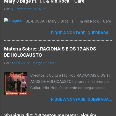
Mary J Blige Ft. T.I. & Kid Rock – Care
Por
NP
-
setembro 10, 2010
DL & OUÇA - Mary J Blige Ft. T.I. & Kid Rock – Care
FIQUE A VONTADE, QUEBRADA...
Materia Sobre:::.RACIONAIS E OS 17 ANOS
DE HOLOCAUSTO
Por
Rap News--®
-
março 27, 2008
Creditos:::: Cultura Hip Hop RACIONAIS E OS 17
ANOS DE HOLOCAUSTO Leitoras e leitores do
Cultura Hip-Hop, finalmente consegui passar
para o disco rígido do computador um texto
FIQUE A VONTADE, QUEBRADA...
que há muito tempo vinha maturando: uma
espécie de "ensaio-tributo" ao disco mais
importante do rap brasileiro, que completará 17
Shaniqua diz: "50 tentou me matar, alguém