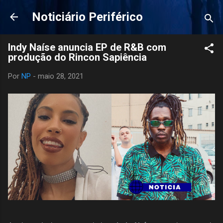
Pular para o conteúdo principal
Noticiário Periférico
Indy Naíse anuncia EP de R&B com
produção do Rincon Sapiência
Por
NP
-
maio 28, 2021