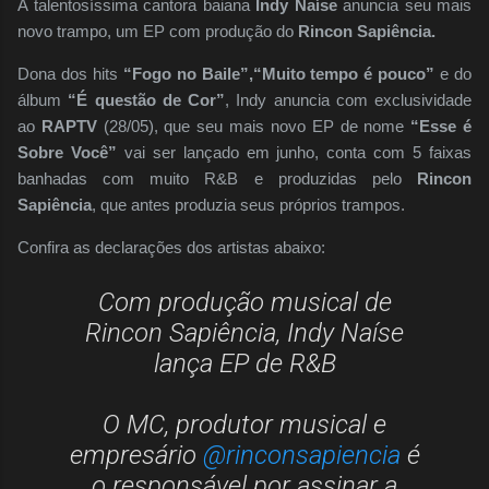
A talentosíssima cantora baiana
Indy Naíse
anuncia seu mais
novo trampo, um EP com produção do
Rincon Sapiência.
Dona dos hits
“Fogo no Baile”,“Muito tempo é pouco”
e do
álbum
“É questão de Cor”
, Indy anuncia com exclusividade
ao
RAPTV
(28/05), que seu mais novo EP de nome
“Esse é
Sobre Você”
vai ser lançado em junho, conta com 5 faixas
banhadas com muito R&B e produzidas pelo
Rincon
Sapiência
, que antes produzia seus próprios trampos.
Confira as declarações dos artistas abaixo:
Com produção musical de
Rincon Sapiência, Indy Naíse
lança EP de R&B
O MC, produtor musical e
empresário
@rinconsapiencia
é
o responsável por assinar a