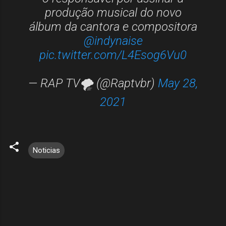
produção musical do novo
álbum da cantora e compositora
@indynaise
pic.twitter.com/L4Esog6Vu0
— RAP TV🌪️ (@Raptvbr)
May 28,
2021
Noticias
C
o
m
e