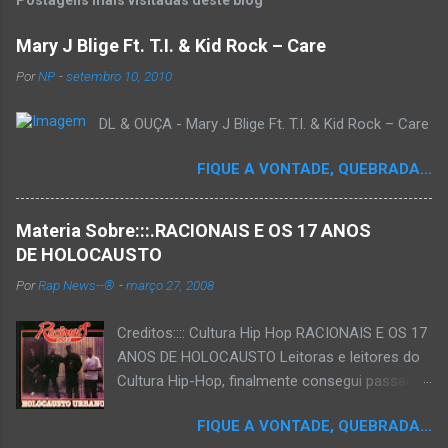
Postagens mais visitadas deste blog
Mary J Blige Ft. T.I. & Kid Rock – Care
Por
NP
-
setembro 10, 2010
DL & OUÇA - Mary J Blige Ft. T.I. & Kid Rock – Care
FIQUE A VONTADE, QUEBRADA...
Materia Sobre:::.RACIONAIS E OS 17 ANOS
DE HOLOCAUSTO
Por
Rap News--®
-
março 27, 2008
Creditos:::: Cultura Hip Hop RACIONAIS E OS 17
ANOS DE HOLOCAUSTO Leitoras e leitores do
Cultura Hip-Hop, finalmente consegui passar
para o disco rígido do computador um texto
FIQUE A VONTADE, QUEBRADA...
que há muito tempo vinha maturando: uma