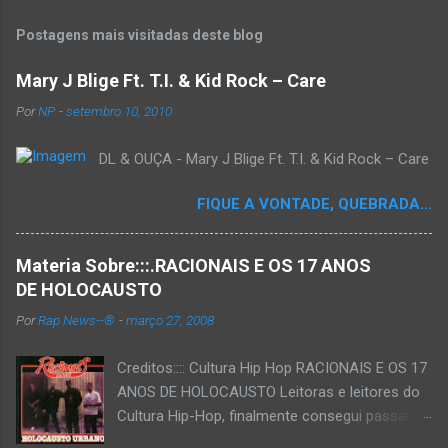
Postagens mais visitadas deste blog
Mary J Blige Ft. T.I. & Kid Rock – Care
Por
NP
-
setembro 10, 2010
DL & OUÇA - Mary J Blige Ft. T.I. & Kid Rock – Care
FIQUE A VONTADE, QUEBRADA...
Materia Sobre:::.RACIONAIS E OS 17 ANOS
DE HOLOCAUSTO
Por
Rap News--®
-
março 27, 2008
Creditos:::: Cultura Hip Hop RACIONAIS E OS 17
ANOS DE HOLOCAUSTO Leitoras e leitores do
Cultura Hip-Hop, finalmente consegui passar
para o disco rígido do computador um texto