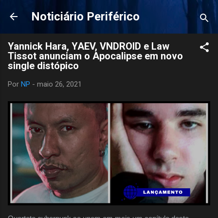
Pular para o conteúdo principal
Noticiário Periférico
Yannick Hara, YAEV, VNDROID e Law
Tissot anunciam o Apocalipse em novo
single distópico
Por
NP
-
maio 26, 2021