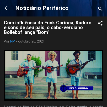
Pular para o conteúdo principal
Noticiário Periférico
Com influência do Funk Carioca, Kuduro
e sons de seu país, o cabo-verdiano
Bollebof lança "Bom"
Por
NP
-
outubro 20, 2021