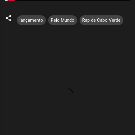
lançamento
Pelo Mundo
Rap de Cabo Verde
C
o
m
e
n
t
á
r
i
o
s