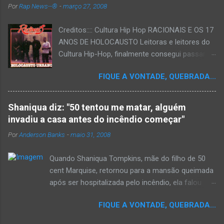
Por
Rap News--®
-
março 27, 2008
Creditos:::: Cultura Hip Hop RACIONAIS E OS 17
ANOS DE HOLOCAUSTO Leitoras e leitores do
Cultura Hip-Hop, finalmente consegui passar
para o disco rígido do computador um texto
FIQUE A VONTADE, QUEBRADA...
que há muito tempo vinha maturando: uma
espécie de "ensaio-tributo" ao disco mais
importante do rap brasileiro, que completará 17
Shaniqua diz: "50 tentou me matar, alguém
anos agora em 2008. Falo de "Holocausto
invadiu a casa antes do incêndio começar"
Urbano", do grupo paulistano Racionais MC's.
Por
Anderson Banks
-
maio 31, 2008
Como de costume, uma pequena digressão. É
muito disseminada em nosso país a crença de
Quando Shaniqua Tompkins, mãe do filho de 50
que o brasileiro não tem memória. Fala-se
cent Marquise, retornou para a mansão queimada
muito por aí que não cultuamos nossos
após ser hospitalizada pelo incêndio, ela falou
antepassados nem nossa rica história
com os repórteres. Tompkins fez várias
sociocultural. No que diz respeito ao hip-hop,
FIQUE A VONTADE, QUEBRADA...
argumentações ao jornal. quando um repórter
cabe a nós, formadores de opinião
perguntou a ela se ela achava que 50 cent teria
minimamente responsáveis, tentar mudar essa