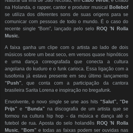
Natural da Ilha de São Nicolau, em
Cabo Verde
, e criado
na Holanda, o rapper, cantor e produtor musical
Bollebof
se utiliza dos diferentes sons de suas origens para se
comunicar com pessoas de todo o mundo. É o caso do
recente single “Bom”, lançado pelo selo
ROQ ’N Rolla
Music.
A faixa ganha um clipe com o artista ao lado de dois
músicos sobre um beat seco, em versos quase hipnóticos
e uma dança coreografada que conecta a cultura
angolana do kuduro e o funk carioca. Essa ligação com a
lusofonia já estava presente em seu último lançamento
“Push”
, que conta com a participação da cantora
brasileira Sarita Lorena e inspiração no bregafunk.
Envolvente, o novo single se une aos hits
“Salut”, “De
Prijs”
e
“Bunda”
na discografia de um artista que se
formou na cultura hip hop - da música e dança até o
futebol de rua. Aposta do selo holandês
ROQ ’N Rolla
Music
,
“Bom”
e todas as faixas podem ser ouvidas nas