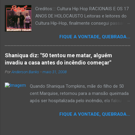
Creditos:::: Cultura Hip Hop RACIONAIS E OS 17
ANOS DE HOLOCAUSTO Leitoras e leitores do
Cultura Hip-Hop, finalmente consegui passar
para o disco rígido do computador um texto
FIQUE A VONTADE, QUEBRADA...
que há muito tempo vinha maturando: uma
espécie de "ensaio-tributo" ao disco mais
importante do rap brasileiro, que completará 17
Shaniqua diz: "50 tentou me matar, alguém
anos agora em 2008. Falo de "Holocausto
invadiu a casa antes do incêndio começar"
Urbano", do grupo paulistano Racionais MC's.
Por
Anderson Banks
-
maio 31, 2008
Como de costume, uma pequena digressão. É
muito disseminada em nosso país a crença de
Quando Shaniqua Tompkins, mãe do filho de 50
que o brasileiro não tem memória. Fala-se
cent Marquise, retornou para a mansão queimada
muito por aí que não cultuamos nossos
após ser hospitalizada pelo incêndio, ela falou
antepassados nem nossa rica história
com os repórteres. Tompkins fez várias
sociocultural. No que diz respeito ao hip-hop,
FIQUE A VONTADE, QUEBRADA...
argumentações ao jornal. quando um repórter
cabe a nós, formadores de opinião
perguntou a ela se ela achava que 50 cent teria
minimamente responsáveis, tentar mudar essa
feito algo para que o incêndio se inicia-se,ela
trajetória de descaso e esquecimento. Assim,