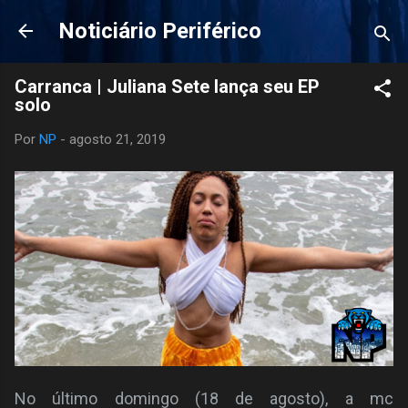
Pular para o conteúdo principal
Noticiário Periférico
Carranca | Juliana Sete lança seu EP
solo
Por
NP
-
agosto 21, 2019
No último domingo (18 de agosto), a mc