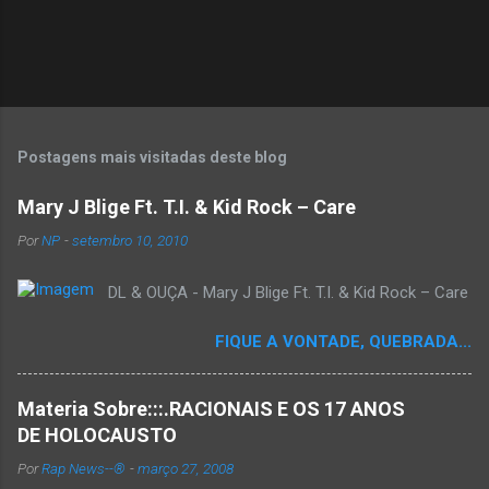
P
o
s
t
Postagens mais visitadas deste blog
a
r
Mary J Blige Ft. T.I. & Kid Rock – Care
u
m
Por
NP
-
setembro 10, 2010
c
o
DL & OUÇA - Mary J Blige Ft. T.I. & Kid Rock – Care
m
e
n
FIQUE A VONTADE, QUEBRADA...
t
á
r
Materia Sobre:::.RACIONAIS E OS 17 ANOS
i
o
DE HOLOCAUSTO
Por
Rap News--®
-
março 27, 2008