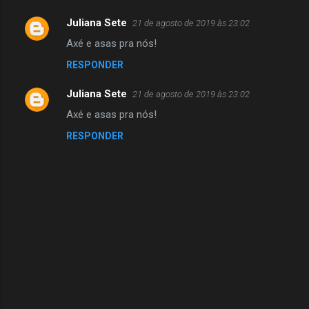
Juliana Sete
21 de agosto de 2019 às 23:02
C
Axé e asas pra nós!
o
RESPONDER
m
e
Juliana Sete
21 de agosto de 2019 às 23:02
n
Axé e asas pra nós!
t
RESPONDER
á
r
i
o
s