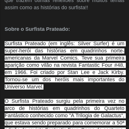
que trazem ótimas reflexões sobre muitos temas
assim como as histórias do surfista!!
Sobre o Surfista Prateado:
Surfista Prateado (em inglês: Silver Surfer) é um 
super-herói das histórias em quadrinhos norte-
americanas da Marvel Comics. Teve sua primeira 
aparição como vilão na revista Fantastic Four #48, 
em 1966. Foi criado por Stan Lee e Jack Kirby. 
Tornou-se um dos heróis mais importantes do 
Universo Marvel.
O Surfista Prateado surgiu pela primeira vez no 
arco de histórias em quadrinhos do Quarteto 
Fantástico conhecido como "A Trilogia de Galactus", 
que estava sendo preparado para comemorar a 50ª 