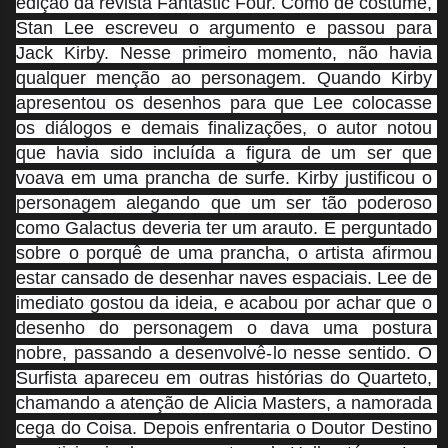
edição da revista Fantastic Four. Como de costume, 
Stan Lee escreveu o argumento e passou para 
Jack Kirby. Nesse primeiro momento, não havia 
qualquer menção ao personagem. Quando Kirby 
apresentou os desenhos para que Lee colocasse 
os diálogos e demais finalizações, o autor notou 
que havia sido incluída a figura de um ser que 
voava em uma prancha de surfe. Kirby justificou o 
personagem alegando que um ser tão poderoso 
como Galactus deveria ter um arauto. E perguntado 
sobre o porquê de uma prancha, o artista afirmou 
estar cansado de desenhar naves espaciais. Lee de 
imediato gostou da ideia, e acabou por achar que o 
desenho do personagem o dava uma postura 
nobre, passando a desenvolvê-lo nesse sentido. O 
Surfista apareceu em outras histórias do Quarteto, 
chamando a atenção de Alicia Masters, a namorada 
cega do Coisa. Depois enfrentaria o Doutor Destino 