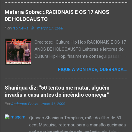
Materia Sobre:::.RACIONAIS E OS 17 ANOS
DE HOLOCAUSTO
Por
Rap News--®
-
março 27, 2008
Creditos:::: Cultura Hip Hop RACIONAIS E OS 17
ANOS DE HOLOCAUSTO Leitoras e leitores do
Cultura Hip-Hop, finalmente consegui passar
para o disco rígido do computador um texto
FIQUE A VONTADE, QUEBRADA...
que há muito tempo vinha maturando: uma
espécie de "ensaio-tributo" ao disco mais
importante do rap brasileiro, que completará 17
Shaniqua diz: "50 tentou me matar, alguém
anos agora em 2008. Falo de "Holocausto
invadiu a casa antes do incêndio começar"
Urbano", do grupo paulistano Racionais MC's.
Por
Anderson Banks
-
maio 31, 2008
Como de costume, uma pequena digressão. É
muito disseminada em nosso país a crença de
Quando Shaniqua Tompkins, mãe do filho de 50
que o brasileiro não tem memória. Fala-se
cent Marquise, retornou para a mansão queimada
muito por aí que não cultuamos nossos
após ser hospitalizada pelo incêndio, ela falou