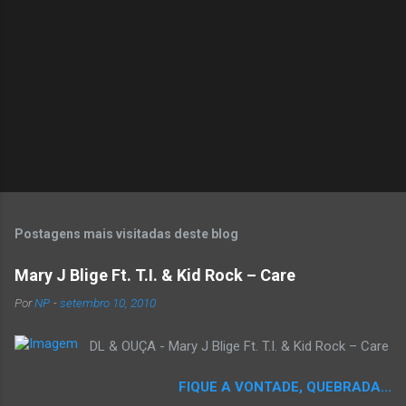
o
s
Postagens mais visitadas deste blog
Mary J Blige Ft. T.I. & Kid Rock – Care
Por
NP
-
setembro 10, 2010
DL & OUÇA - Mary J Blige Ft. T.I. & Kid Rock – Care
FIQUE A VONTADE, QUEBRADA...