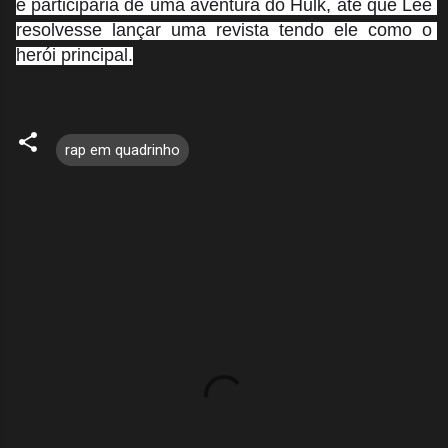
e participaria de uma aventura do Hulk, até que Lee 
resolvesse lançar uma revista tendo ele como o 
herói principal.
rap em quadrinho
C
o
m
e
n
t
á
r
i