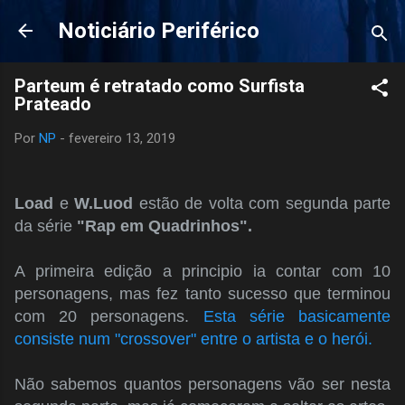
Pular para o conteúdo principal
Noticiário Periférico
Parteum é retratado como Surfista
Prateado
Por
NP
-
fevereiro 13, 2019
Load
e
W.Luod
estão de volta com segunda parte
da série
"Rap em Quadrinhos".
A primeira edição a principio ia contar com 10
personagens, mas fez tanto sucesso que terminou
com 20 personagens.
Esta série basicamente
consiste num "crossover" entre o artista e o herói.
Não sabemos quantos personagens vão ser nesta