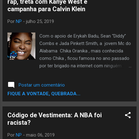
rap, treta com Kanye West e
Sete matas, sete chacras, sete mantras,
campanha para Calvin Klein
sete casas. Sete linhas, sete vidas, sete
caminhos em filas. Sete Sagrado, Profano,
Por
NP
-
julho 25, 2019
Poderoso, Insano. Quadrado, triangulo,
língua dos santos. Mística, Rítmica, Sete
Com o apoio de Erykah Badu, Sean “Diddy”
maravilhas. Na faixa "Cão", que é a segunda,
Combs e Jada Pinkett Smith, a jovem Mc do
Sete mostra toda sua sensualidade em
Alabama Chika Oranika , mais conhecida
forma de rimas, sem dúvida esse som tem
como Chika , ficou famosa no ano passado
que entrar pra sua playlist de sexo. A
por ter brigado na internet com ninguém
terceira faixa é a que leva o nome do EP,
menos que Kanye West , depois que o
"Carranca" . Carranca é um...
cantor usou um boné ligado à campanha de
Postar um comentário
Donald Trump. Além de brigar com Kanye,
FIQUE A VONTADE, QUEBRADA...
Chika largou um freestyle contra o rapper
em cima da batida de "Jesus Walks", um dos
primeiros sucessos do Kanye. A jovem
Código de Vestimenta: A NBA foi
promessa é uma das novas vozes do
racista?
feminismo dentro do rap. Tanto que fez uma
campanha para o #MyCalvins da Calvin
Por
NP
-
maio 06, 2019