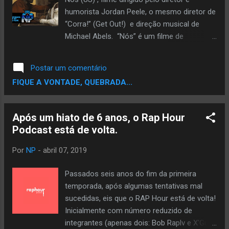
futebol, nos guetos do Estados Unidos tem
humorista Jordan Peele, o mesmo diretor de
quadras de basquete. O basquete assim
“Corra!” (Get Out!) e direção musical de
como o futebol é o mais popular e prático
Michael Abels. “Nós” é um filme de
de se praticar, afinal, bastar ter pessoas e
terror/suspense que se baseia na vida de
uma bola para jogar. A ascensão dos negros
uma comum família negra estadunidense.
Postar um comentário
no basquete foi praticament...
Adelaide (Lupita Nyong'o) e Gabe (Winston
FIQUE A VONTADE, QUEBRADA...
Duke) levam seus filhos: Zora (Shahadi
Wright Joseph) e Jason (Evan Alex) para
passar um fim de semana em sua casa de
Após um hiato de 6 anos, o Rap Hour
praia para relaxar, assim como em outros
Podcast está de volta.
anos. Eles começam a aproveitar o
ensolarado e clima praiano do local, mas a
Por
NP
-
abril 07, 2019
chegada de um grupo misterioso muda tudo
e família se torna refém de seres com
Passados seis anos do fim da primeira
aparências iguais às suas. É bem
temporada, após algumas tentativas mal
aterrorizante!!! A trama vai se
sucedidas, eis que o RAP Hour está de volta!
desenvolvendo em torno da personagem
Inicialmente com número reduzido de
principal Adelaide. Relaxe que não vou dar
integrantes (apenas dois: Bob Raplv e X'Guil