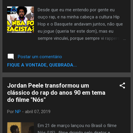
Klein. Tradução livre: "Uma carta (rimada)
para o Kanye West em seu próprio beat" A
Desde que eu me entendo por gente eu
mc vem se destacando por seus bons sons
ouço rap, e na minha cabeça a cultura Hip
e ideias. Chika foi escolhida pela
Hop e o Basquete andavam juntos, não que
apresentadora Lena Waithe para soltar uma
eu jogue (queria ter este dom), mas eu
música inédita com uma mensagem muito
sempre vinculei, porque sempre vi rappers
poderosa e escreveu o som 'Richey v.
com camisas de basquete, tênis Air Jordan
Alabama'. "Eu escrevi uma música e ela é
ou And1 e jogadores de basquete vestido
Postar um comentário
intitulada 'Richey v. Alabama' ... todos nós
como rappers. Quando eu conheci o
FIQUE A VONTADE, QUEBRADA...
sabemos ...
StreetBall (Globetrotters e And1) este
vinculo ficou muito mais forte em minha
cabeça. E outra fita, eu cresci jogando NBA
Jordan Peele transformou um
Hang Time , “cusão”. Este jogo é muito Hip
clássico do rap do anos 90 em tema
Hop!! (Saudades, inclusive). O vinculo do
do filme "Nós"
rap/hip hop com o basquete, se deve ao
fato de a maioria dos jogadores das ligas
Por
NP
-
abril 07, 2019
profissionais ou amadoras virem dos guetos
estadunidenses. Assim como no Brasil toda
Em 21 de março lançou no Brasil o filme
quebrada tem uma quadra ou campo de
Nós (US) , filme dirigido pelo diretor e