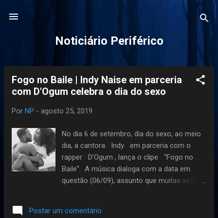
Pular para o conteúdo principal
Noticiário Periférico
Fogo no Baile | Indy Naise em parceria
P
com D'Ogum celebra o dia do sexo
o
s
Por
NP
-
agosto 25, 2019
t
a
No dia 6 de setembro, dia do sexo, ao meio
g
dia, a cantora Indy em parceria com o
e
rapper D’Ogum , lança o clipe “Fogo no
n
Baile”. A música dialoga com a data em
questão (06/09), assunto que muitas vezes
s
é visto como um tabu em nossa sociedade
fortemente influenciada pelos dogmas
Postar um comentário
cristãos. O som foi produzido pelo VIBOX ,